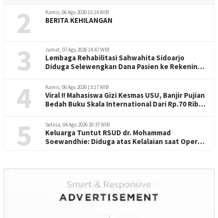
2
Kamis, 06 Agu 2026 15:14 WIB
BERITA KEHILANGAN
3
Jumat, 07 Agu 2026 14:47 WIB
Lembaga Rehabilitasi Sahwahita Sidoarjo
Diduga Selewengkan Dana Pasien ke Rekening
Perorangan
4
Kamis, 06 Agu 2026 13:17 WIB
Viral !! Mahasiswa Gizi Kesmas USU, Banjir Pujian
Bedah Buku Skala International Dari Rp.70 Ribu
Refeensi Akademik Dunia
5
Selasa, 04 Agu 2026 20:37 WIB
Keluarga Tuntut RSUD dr. Mohammad
Soewandhie: Diduga atas Kelalaian saat Operasi
Jantung Pasien Meninggal di Ruang ICU