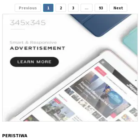
Previous
1
2
3
...
93
Next
PERISTIWA