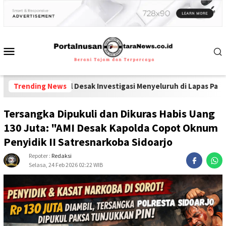
onsel Desak Investigasi Menyeluruh di Lapas Pamekasan
Trending News
-
Diduga P
Tersangka Dipukuli dan Dikuras Habis Uang
130 Juta: "AMI Desak Kapolda Copot Oknum
Penyidik II Satresnarkoba Sidoarjo
Repoter :
Redaksi
Selasa, 24 Feb 2026 02:22 WIB