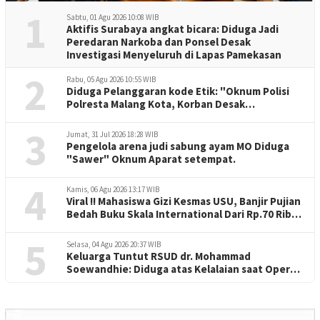
1
Sabtu, 01 Agu 2026 10:08 WIB
Aktifis Surabaya angkat bicara: Diduga Jadi
Peredaran Narkoba dan Ponsel Desak
Investigasi Menyeluruh di Lapas Pamekasan
2
Rabu, 05 Agu 2026 10:55 WIB
Diduga Pelanggaran kode Etik: "Oknum Polisi
Polresta Malang Kota, Korban Desak
Penuntasan Kode Etik"
3
Jumat, 31 Jul 2026 18:28 WIB
Pengelola arena judi sabung ayam MO Diduga
"Sawer" Oknum Aparat setempat.
4
Kamis, 06 Agu 2026 13:17 WIB
Viral !! Mahasiswa Gizi Kesmas USU, Banjir Pujian
Bedah Buku Skala International Dari Rp.70 Ribu
Refeensi Akademik Dunia
5
Selasa, 04 Agu 2026 20:37 WIB
Keluarga Tuntut RSUD dr. Mohammad
Soewandhie: Diduga atas Kelalaian saat Operasi
Jantung Pasien Meninggal di Ruang ICU