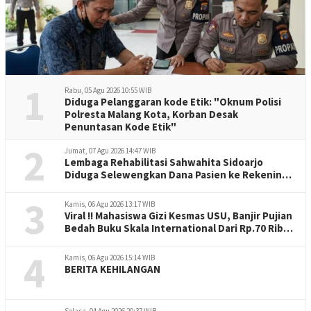
1
Rabu, 05 Agu 2026 10:55 WIB
Diduga Pelanggaran kode Etik: "Oknum Polisi
Polresta Malang Kota, Korban Desak
Penuntasan Kode Etik"
2
Jumat, 07 Agu 2026 14:47 WIB
Lembaga Rehabilitasi Sahwahita Sidoarjo
Diduga Selewengkan Dana Pasien ke Rekening
Perorangan
3
Kamis, 06 Agu 2026 13:17 WIB
Viral !! Mahasiswa Gizi Kesmas USU, Banjir Pujian
Bedah Buku Skala International Dari Rp.70 Ribu
Refeensi Akademik Dunia
4
Kamis, 06 Agu 2026 15:14 WIB
BERITA KEHILANGAN
Selasa, 04 Agu 2026 20:37 WIB