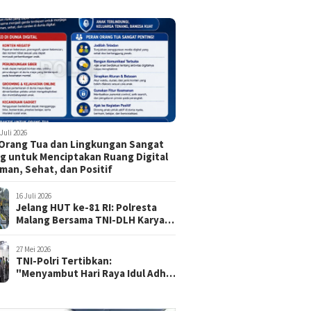
 Juli 2026
Orang Tua dan Lingkungan Sangat
g untuk Menciptakan Ruang Digital
man, Sehat, dan Positif
16 Juli 2026
Jelang HUT ke-81 RI: Polresta
Malang Bersama TNI-DLH Karya
Bhakti di TMP Suropati, Wujud
Penghormatan Kepada Pahlawan
27 Mei 2026
TNI-Polri Tertibkan:
"Menyambut Hari Raya Idul Adha
1447 H / 2026 M, Aman, Tertib,
dan Kondusif"