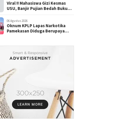
Viral !! Mahasiswa Gizi Kesmas
USU, Banjir Pujian Bedah Buku
Skala International Dari Rp.70
Ribu Refeensi Akademik Dunia
06 Agustus 2026
Oknum KPLP Lapas Narkotika
Pamekasan Diduga Berupaya
Cuci tangan: "WBP Terekam
Kamera saat Beraksi Tipu tipu via
Hp"