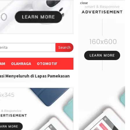
close
Search
AM
OLAHRAGA
OTOMOTIF
 Lapas Pamekasan
-
Pengelola arena judi sabung ayam MO Diduga