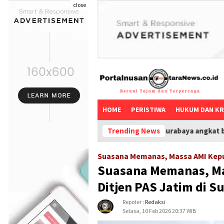
close
HOME
PERISTIWA
HUKUM DAN KR
Aktifis Surabaya angkat bicara: Diduga Jad
Trending News
Suasana Memanas, Massa AMI Kepun
Suasana Memanas, Ma
Ditjen PAS Jatim di S
Repoter :
Redaksi
Selasa, 10 Feb 2026 20:37 WIB