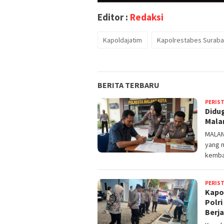
Editor :
Redaksi
Kapoldajatim
Kapolrestabes Surab
BERITA TERBARU
PERIS
Didu
Mala
MALAN
yang m
kembal
PERIS
Kapo
Polri
Berj