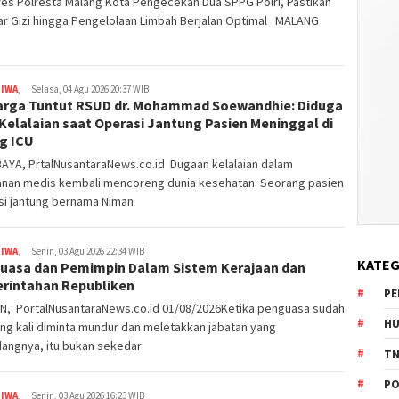
es Polresta Malang Kota Pengecekan Dua SPPG Polri, Pastikan
ar Gizi hingga Pengelolaan Limbah Berjalan Optimal MALANG
TIWA
,
Selasa, 04 Agu 2026 20:37 WIB
arga Tuntut RSUD dr. Mohammad Soewandhie: Diduga
Kelalaian saat Operasi Jantung Pasien Meninggal di
g ICU
AYA, PrtalNusantaraNews.co.id Dugaan kelalaian dalam
anan medis kembali mencoreng dunia kesehatan. Seorang pasien
si jantung bernama Niman
TIWA
,
Senin, 03 Agu 2026 22:34 WIB
KATEG
uasa dan Pemimpin Dalam Sistem Kerajaan dan
rintahan Republiken
PE
N, PortalNusantaraNews.co.id 01/08/2026Ketika penguasa sudah
HU
ng kali diminta mundur dan meletakkan jabatan yang
dangnya, itu bukan sekedar
TN
PO
TIWA
,
Senin, 03 Agu 2026 16:23 WIB