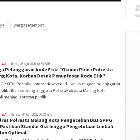
aya
wargasetempat
TIWA
,
Rabu, 05 Agu 2026 10:55 WIB
ga Pelanggaran kode Etik: "Oknum Polisi Polresta
ng Kota, Korban Desak Penuntasan Kode Etik"
G KOTA, PortalNusantaraNews.co.id Kasus dugaan pelanggaran
elibatkan seorang anggota Polisi pPolresta Malang kota
i menjadi sorotan publik.
TIWA
,
Selasa, 04 Agu 2026 20:59 WIB
lres Polresta Malang Kota Pengecekan Dua SPPG
 Pastikan Standar Gizi hingga Pengelolaan Limbah
alan Optimal