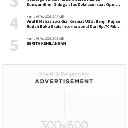
3
Soewandhie: Diduga atas Kelalaian saat Operasi
Jantung Pasien Meninggal di Ruang ICU
4
Kamis, 06 Agu 2026 13:17 WIB
Viral !! Mahasiswa Gizi Kesmas USU, Banjir Pujian
Bedah Buku Skala International Dari Rp.70 Ribu
Refeensi Akademik Dunia
5
Kamis, 06 Agu 2026 15:14 WIB
BERITA KEHILANGAN