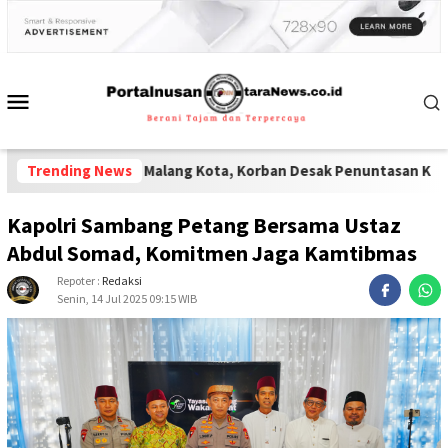
olresta Malang Kota, Korban Desak Penuntasan Kode Etik"
Trending News
-
Lemba
Kapolri Sambang Petang Bersama Ustaz
Abdul Somad, Komitmen Jaga Kamtibmas
Repoter :
Redaksi
Senin, 14 Jul 2025 09:15 WIB