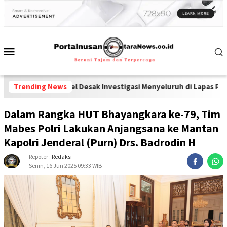
an Ponsel Desak Investigasi Menyeluruh di Lapas Pamekasan
Trending News
-
Peng
Dalam Rangka HUT Bhayangkara ke-79, Tim
Mabes Polri Lakukan Anjangsana ke Mantan
Kapolri Jenderal (Purn) Drs. Badrodin H
Repoter :
Redaksi
Senin, 16 Jun 2025 09:33 WIB