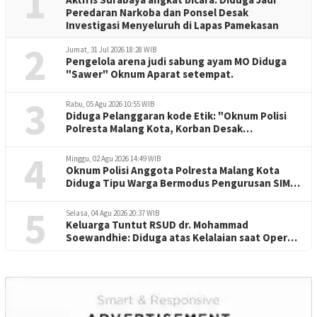
1
Peredaran Narkoba dan Ponsel Desak
Investigasi Menyeluruh di Lapas Pamekasan
2
Jumat, 31 Jul 2026 18:28 WIB
Pengelola arena judi sabung ayam MO Diduga
"Sawer" Oknum Aparat setempat.
3
Rabu, 05 Agu 2026 10:55 WIB
Diduga Pelanggaran kode Etik: "Oknum Polisi
Polresta Malang Kota, Korban Desak
Penuntasan Kode Etik"
4
Minggu, 02 Agu 2026 14:49 WIB
Oknum Polisi Anggota Polresta Malang Kota
Diduga Tipu Warga Bermodus Pengurusan SIM
dan Mutasi
5
Selasa, 04 Agu 2026 20:37 WIB
Keluarga Tuntut RSUD dr. Mohammad
Soewandhie: Diduga atas Kelalaian saat Operasi
Jantung Pasien Meninggal di Ruang ICU