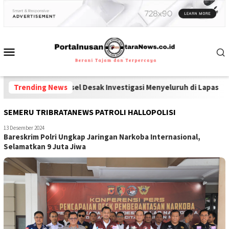
a dan Ponsel Desak Investigasi Menyeluruh di Lapas Pamekasan
Trending News
-
P
SEMERU TRIBRATANEWS PATROLI HALLOPOLISI
13 Desember 2024
Bareskrim Polri Ungkap Jaringan Narkoba Internasional,
Selamatkan 9 Juta Jiwa