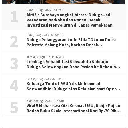
1
Sabtu, 01 Agu 2026 10:08 WIB
Aktifis Surabaya angkat bicara: Diduga Jadi
Peredaran Narkoba dan Ponsel Desak
Investigasi Menyeluruh di Lapas Pamekasan
2
Rabu, 05 Agu 2026 10:55 WIB
Diduga Pelanggaran kode Etik: "Oknum Polisi
Polresta Malang Kota, Korban Desak
Penuntasan Kode Etik"
3
Jumat, 07 Agu 2026 14:47 WIB
Lembaga Rehabilitasi Sahwahita Sidoarjo
Diduga Selewengkan Dana Pasien ke Rekening
Perorangan
4
Selasa, 04 Agu 2026 20:37 WIB
Keluarga Tuntut RSUD dr. Mohammad
Soewandhie: Diduga atas Kelalaian saat Operasi
Jantung Pasien Meninggal di Ruang ICU
5
Kamis, 06 Agu 2026 13:17 WIB
Viral !! Mahasiswa Gizi Kesmas USU, Banjir Pujian
Bedah Buku Skala International Dari Rp.70 Ribu
Refeensi Akademik Dunia