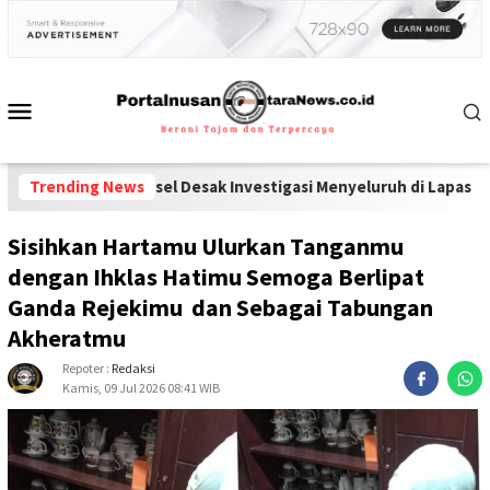
onsel Desak Investigasi Menyeluruh di Lapas Pamekasan
Trending News
-
Diduga P
Sisihkan Hartamu Ulurkan Tanganmu
dengan Ihklas Hatimu Semoga Berlipat
Ganda Rejekimu dan Sebagai Tabungan
Akheratmu
Repoter :
Redaksi
Kamis, 09 Jul 2026 08:41 WIB