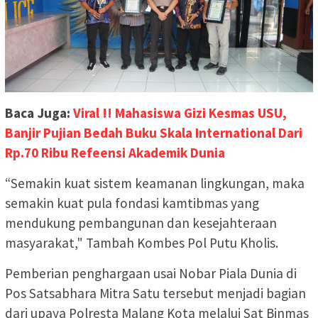
Baca Juga:
Viral !! Mahasiswa Gizi Kesmas USU,
Banjir Pujian Bedah Buku Skala International Dari
Rp.70 Ribu Refeensi Akademik Dunia
“Semakin kuat sistem keamanan lingkungan, maka
semakin kuat pula fondasi kamtibmas yang
mendukung pembangunan dan kesejahteraan
masyarakat," Tambah Kombes Pol Putu Kholis.
Pemberian penghargaan usai Nobar Piala Dunia di
Pos Satsabhara Mitra Satu tersebut menjadi bagian
dari upaya Polresta Malang Kota melalui Sat Binmas