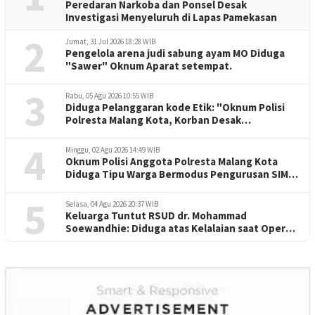
Peredaran Narkoba dan Ponsel Desak
Investigasi Menyeluruh di Lapas Pamekasan
2
Jumat, 31 Jul 2026 18:28 WIB
Pengelola arena judi sabung ayam MO Diduga
"Sawer" Oknum Aparat setempat.
3
Rabu, 05 Agu 2026 10:55 WIB
Diduga Pelanggaran kode Etik: "Oknum Polisi
Polresta Malang Kota, Korban Desak
Penuntasan Kode Etik"
4
Minggu, 02 Agu 2026 14:49 WIB
Oknum Polisi Anggota Polresta Malang Kota
Diduga Tipu Warga Bermodus Pengurusan SIM
dan Mutasi
5
Selasa, 04 Agu 2026 20:37 WIB
Keluarga Tuntut RSUD dr. Mohammad
Soewandhie: Diduga atas Kelalaian saat Operasi
Jantung Pasien Meninggal di Ruang ICU