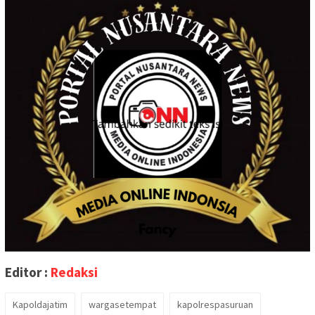
Editor :
Redaksi
Kapoldajatim
wargasetempat
kapolrespasuruan