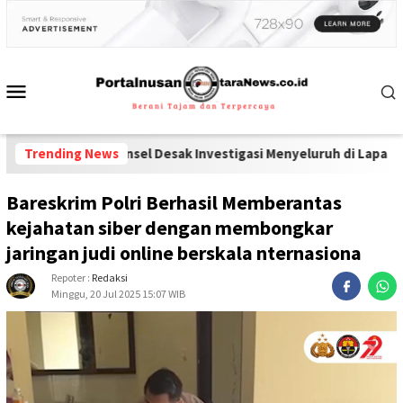
 dan Ponsel Desak Investigasi Menyeluruh di Lapas Pamekasan
Trending News
-
Di
Bareskrim Polri Berhasil Memberantas
kejahatan siber dengan membongkar
jaringan judi online berskala nternasiona
Repoter :
Redaksi
Minggu, 20 Jul 2025 15:07 WIB