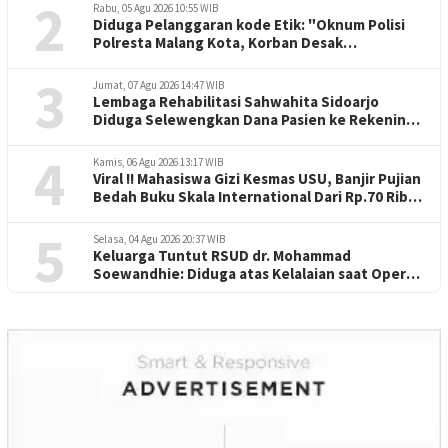
2
Rabu, 05 Agu 2026 10:55 WIB
Diduga Pelanggaran kode Etik: "Oknum Polisi
Polresta Malang Kota, Korban Desak
Penuntasan Kode Etik"
3
Jumat, 07 Agu 2026 14:47 WIB
Lembaga Rehabilitasi Sahwahita Sidoarjo
Diduga Selewengkan Dana Pasien ke Rekening
Perorangan
4
Kamis, 06 Agu 2026 13:17 WIB
Viral !! Mahasiswa Gizi Kesmas USU, Banjir Pujian
Bedah Buku Skala International Dari Rp.70 Ribu
Refeensi Akademik Dunia
5
Selasa, 04 Agu 2026 20:37 WIB
Keluarga Tuntut RSUD dr. Mohammad
Soewandhie: Diduga atas Kelalaian saat Operasi
Jantung Pasien Meninggal di Ruang ICU