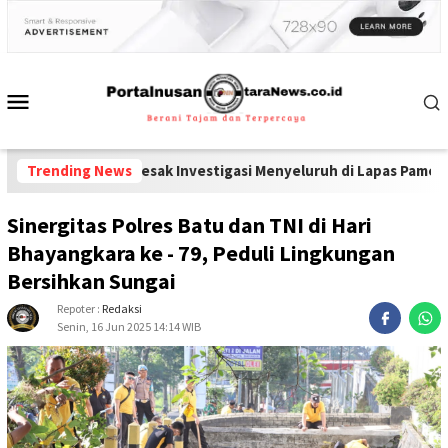
sel Desak Investigasi Menyeluruh di Lapas Pamekasan
Trending News
-
Diduga Pel
Sinergitas Polres Batu dan TNI di Hari
Bhayangkara ke - 79, Peduli Lingkungan
Bersihkan Sungai
Repoter :
Redaksi
Senin, 16 Jun 2025 14:14 WIB