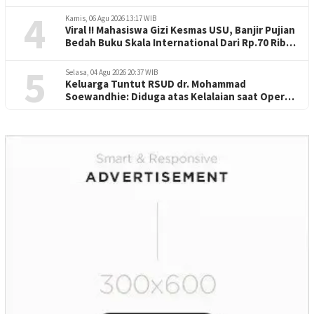
Perorangan
4
Kamis, 06 Agu 2026 13:17 WIB
Viral !! Mahasiswa Gizi Kesmas USU, Banjir Pujian
Bedah Buku Skala International Dari Rp.70 Ribu
Refeensi Akademik Dunia
5
Selasa, 04 Agu 2026 20:37 WIB
Keluarga Tuntut RSUD dr. Mohammad
Soewandhie: Diduga atas Kelalaian saat Operasi
Jantung Pasien Meninggal di Ruang ICU