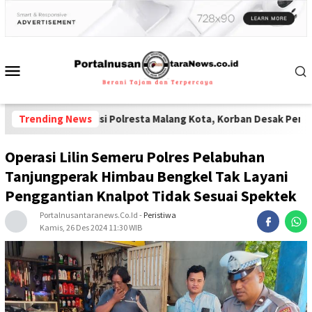
m Polisi Polresta Malang Kota, Korban Desak Penuntasan Kode Et
Trending News
Operasi Lilin Semeru Polres Pelabuhan
Tanjungperak Himbau Bengkel Tak Layani
Penggantian Knalpot Tidak Sesuai Spektek
Portalnusantaranews.co.id
-
Peristiwa
Kamis, 26 Des 2024 11:30 WIB