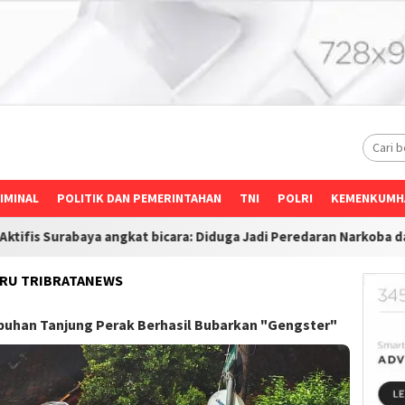
IMINAL
POLITIK DAN PEMERINTAHAN
TNI
POLRI
KEMENKUMH
gkat bicara: Diduga Jadi Peredaran Narkoba dan Ponsel Desak In
ERU TRIBRATANEWS
elabuhan Tanjung Perak Berhasil Bubarkan "Gengster"