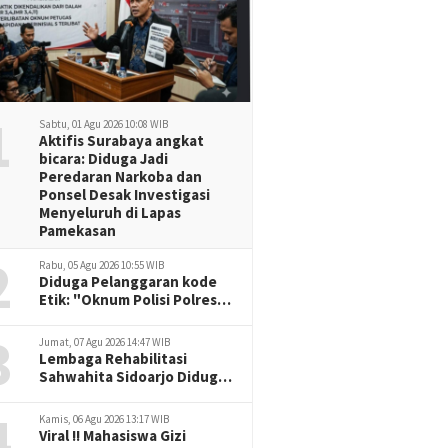
1
Sabtu, 01 Agu 2026 10:08 WIB
Aktifis Surabaya angkat
bicara: Diduga Jadi
Peredaran Narkoba dan
Ponsel Desak Investigasi
Menyeluruh di Lapas
Pamekasan
2
Rabu, 05 Agu 2026 10:55 WIB
Diduga Pelanggaran kode
Etik: "Oknum Polisi Polresta
Malang Kota, Korban Desak
3
Penuntasan Kode Etik"
Jumat, 07 Agu 2026 14:47 WIB
Lembaga Rehabilitasi
Sahwahita Sidoarjo Diduga
Selewengkan Dana Pasien
4
ke Rekening Perorangan
Kamis, 06 Agu 2026 13:17 WIB
Viral !! Mahasiswa Gizi