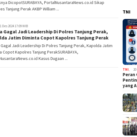
knya DicopotSURABAYA, PortalNusantaraNews.co.id Sikap
es Tanjung Perak AKBP William ...
TNI
1 Des 2024 17:09 WIB
a Gagal Jadi Leadership Di Polres Tanjung Perak,
lda Jatim Diminta Copot Kapolres Tanjung Perak
 Gagal Jadi Leadership Di Polres Tanjung Perak, Kapolda Jatim
ta Copot Kapolres Tanjung PerakSURABAYA,
NusantaraNews.co.id Kasus Dugaan ...
TNI
,
20
Peran 
Pentin
yang A