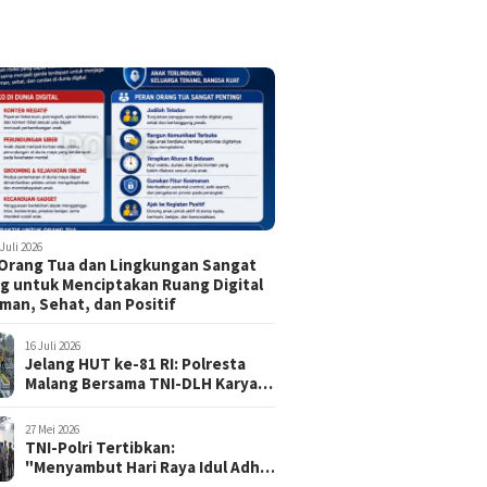
 Juli 2026
Orang Tua dan Lingkungan Sangat
g untuk Menciptakan Ruang Digital
man, Sehat, dan Positif
16 Juli 2026
Jelang HUT ke-81 RI: Polresta
Malang Bersama TNI-DLH Karya
Bhakti di TMP Suropati, Wujud
Penghormatan Kepada Pahlawan
27 Mei 2026
TNI-Polri Tertibkan:
"Menyambut Hari Raya Idul Adha
1447 H / 2026 M, Aman, Tertib,