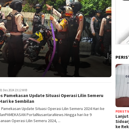
PERIS
31 Des 2024 23:12 WIB
es Pamekasan Update Situasi Operasi Lilin Semeru
Hari ke Sembilan
 Pamekasan Update Situasi Operasi Lilin Semeru 2024 Hari ke
PERISTI
lanPAMEKASAN PortalNusantaraNews.Hingga hari ke 9
Lanjut
anaan Operasi Lilin Semeru 2024, ...
Sidoar
ke Rek