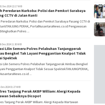
31 Des 2024 22:17 WIB
h Peredaran Narkoba: Polisi dan Pemkot Surabaya
g CCTV di Jalan Kunti
 Peredaran Narkoba: Polisi dan Pemkot Surabaya Pasang CCTV di
 KuntiTANJUNG PERAK, PortalNusantaraNews.co.id Pengawasan
ditingkatkan Polres ...
6 Des 2024 11:30 WIB
asi Lilin Semeru Polres Pelabuhan Tanjungperak
au Bengkel Tak Layani Penggantian Knalpot Tidak
ai Spektek
si Lilin Semeru Polres Pelabuhan Tanjungperak Himbau Bengkel
ayani Penggantian Knalpot Tidak Sesuai SpektekTANJUNGPERAK,
NusantaraNews.co.id ...
 Des 2024 01:27 WIB
lres Tanjung Perak AKBP William: Alergi Kepada
awan Sebaiknya Dicopot
es Tanjung Perak AKBP William: Alergi Kepada Wartawan