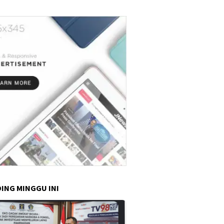
dan Kondusif"
ING MINGGU INI