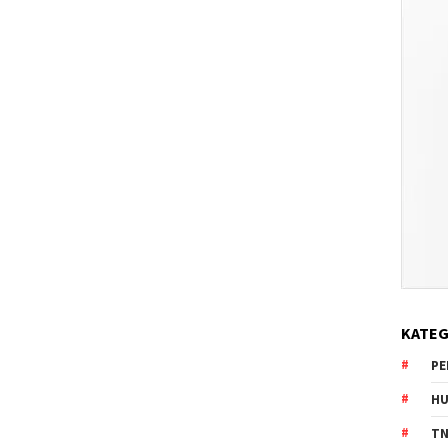
KATEG
PE
HU
TN