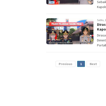
Sebai
Kapolr
Sabtu, 2
Diras
Kapo
Dirasa
Dimin
Portal
Previous
1
Next