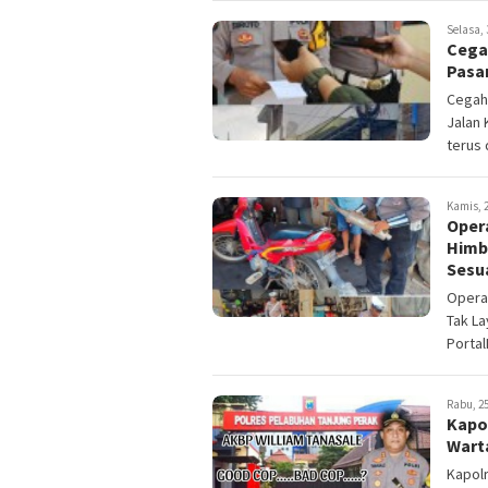
Selasa, 
Cega
Pasan
Cegah
Jalan
terus 
Kamis, 2
Oper
Himb
Sesu
Opera
Tak L
Portal
Rabu, 25
Kapo
Wart
Kapolr