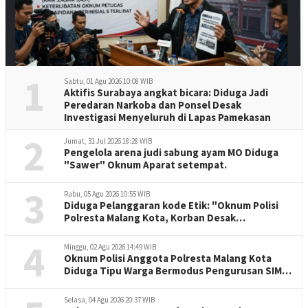
1
Sabtu, 01 Agu 2026 10:08 WIB
Aktifis Surabaya angkat bicara: Diduga Jadi
Peredaran Narkoba dan Ponsel Desak
Investigasi Menyeluruh di Lapas Pamekasan
2
Jumat, 31 Jul 2026 18:28 WIB
Pengelola arena judi sabung ayam MO Diduga
"Sawer" Oknum Aparat setempat.
3
Rabu, 05 Agu 2026 10:55 WIB
Diduga Pelanggaran kode Etik: "Oknum Polisi
Polresta Malang Kota, Korban Desak
Penuntasan Kode Etik"
4
Minggu, 02 Agu 2026 14:49 WIB
Oknum Polisi Anggota Polresta Malang Kota
Diduga Tipu Warga Bermodus Pengurusan SIM
dan Mutasi
Selasa, 04 Agu 2026 20:37 WIB