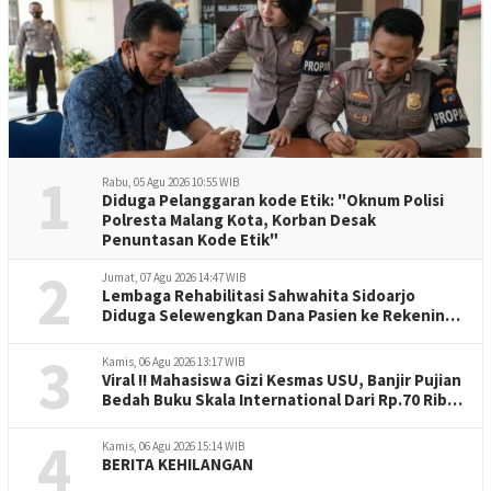
1
Rabu, 05 Agu 2026 10:55 WIB
Diduga Pelanggaran kode Etik: "Oknum Polisi
Polresta Malang Kota, Korban Desak
Penuntasan Kode Etik"
2
Jumat, 07 Agu 2026 14:47 WIB
Lembaga Rehabilitasi Sahwahita Sidoarjo
Diduga Selewengkan Dana Pasien ke Rekening
Perorangan
3
Kamis, 06 Agu 2026 13:17 WIB
Viral !! Mahasiswa Gizi Kesmas USU, Banjir Pujian
Bedah Buku Skala International Dari Rp.70 Ribu
Refeensi Akademik Dunia
4
Kamis, 06 Agu 2026 15:14 WIB
BERITA KEHILANGAN