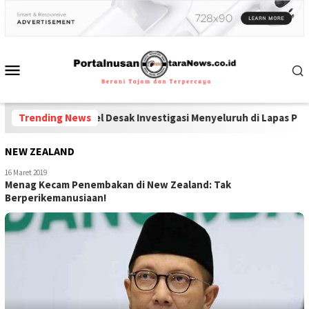
a dan Ponsel Desak Investigasi Menyeluruh di Lapas Pamekasan
Trending News
-
D
NEW ZEALAND
16 Maret 2019
Menag Kecam Penembakan di New Zealand: Tak
Berperikemanusiaan!