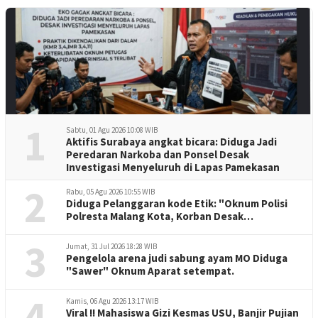
1
Sabtu, 01 Agu 2026 10:08 WIB
Aktifis Surabaya angkat bicara: Diduga Jadi
Peredaran Narkoba dan Ponsel Desak
Investigasi Menyeluruh di Lapas Pamekasan
2
Rabu, 05 Agu 2026 10:55 WIB
Diduga Pelanggaran kode Etik: "Oknum Polisi
Polresta Malang Kota, Korban Desak
Penuntasan Kode Etik"
3
Jumat, 31 Jul 2026 18:28 WIB
Pengelola arena judi sabung ayam MO Diduga
"Sawer" Oknum Aparat setempat.
4
Kamis, 06 Agu 2026 13:17 WIB
Viral !! Mahasiswa Gizi Kesmas USU, Banjir Pujian