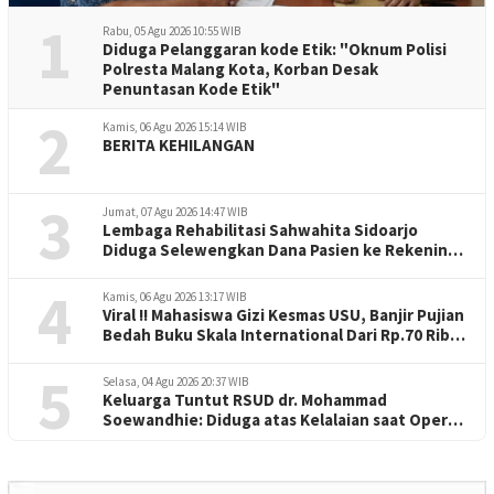
1
Rabu, 05 Agu 2026 10:55 WIB
Diduga Pelanggaran kode Etik: "Oknum Polisi
Polresta Malang Kota, Korban Desak
Penuntasan Kode Etik"
2
Kamis, 06 Agu 2026 15:14 WIB
BERITA KEHILANGAN
3
Jumat, 07 Agu 2026 14:47 WIB
Lembaga Rehabilitasi Sahwahita Sidoarjo
Diduga Selewengkan Dana Pasien ke Rekening
Perorangan
4
Kamis, 06 Agu 2026 13:17 WIB
Viral !! Mahasiswa Gizi Kesmas USU, Banjir Pujian
Bedah Buku Skala International Dari Rp.70 Ribu
Refeensi Akademik Dunia
5
Selasa, 04 Agu 2026 20:37 WIB
Keluarga Tuntut RSUD dr. Mohammad
Soewandhie: Diduga atas Kelalaian saat Operasi
Jantung Pasien Meninggal di Ruang ICU