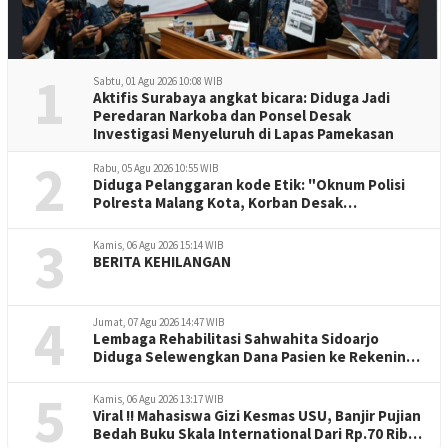
1
Sabtu, 01 Agu 2026 10:08 WIB
Aktifis Surabaya angkat bicara: Diduga Jadi
Peredaran Narkoba dan Ponsel Desak
Investigasi Menyeluruh di Lapas Pamekasan
2
Rabu, 05 Agu 2026 10:55 WIB
Diduga Pelanggaran kode Etik: "Oknum Polisi
Polresta Malang Kota, Korban Desak
Penuntasan Kode Etik"
3
Kamis, 06 Agu 2026 15:14 WIB
BERITA KEHILANGAN
4
Jumat, 07 Agu 2026 14:47 WIB
Lembaga Rehabilitasi Sahwahita Sidoarjo
Diduga Selewengkan Dana Pasien ke Rekening
Perorangan
5
Kamis, 06 Agu 2026 13:17 WIB
Viral !! Mahasiswa Gizi Kesmas USU, Banjir Pujian
Bedah Buku Skala International Dari Rp.70 Ribu