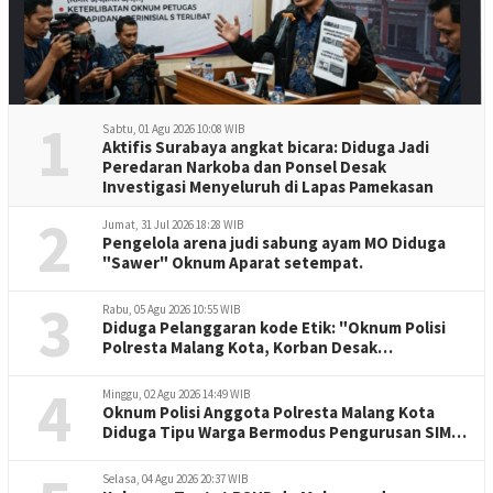
1
Sabtu, 01 Agu 2026 10:08 WIB
Aktifis Surabaya angkat bicara: Diduga Jadi
Peredaran Narkoba dan Ponsel Desak
Investigasi Menyeluruh di Lapas Pamekasan
2
Jumat, 31 Jul 2026 18:28 WIB
Pengelola arena judi sabung ayam MO Diduga
"Sawer" Oknum Aparat setempat.
3
Rabu, 05 Agu 2026 10:55 WIB
Diduga Pelanggaran kode Etik: "Oknum Polisi
Polresta Malang Kota, Korban Desak
Penuntasan Kode Etik"
4
Minggu, 02 Agu 2026 14:49 WIB
Oknum Polisi Anggota Polresta Malang Kota
Diduga Tipu Warga Bermodus Pengurusan SIM
dan Mutasi
Selasa, 04 Agu 2026 20:37 WIB