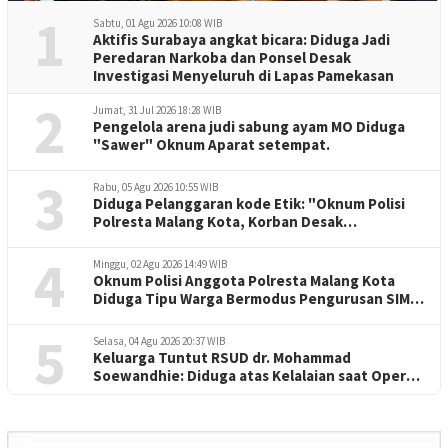
1
Sabtu, 01 Agu 2026 10:08 WIB
Aktifis Surabaya angkat bicara: Diduga Jadi
Peredaran Narkoba dan Ponsel Desak
Investigasi Menyeluruh di Lapas Pamekasan
2
Jumat, 31 Jul 2026 18:28 WIB
Pengelola arena judi sabung ayam MO Diduga
"Sawer" Oknum Aparat setempat.
3
Rabu, 05 Agu 2026 10:55 WIB
Diduga Pelanggaran kode Etik: "Oknum Polisi
Polresta Malang Kota, Korban Desak
Penuntasan Kode Etik"
4
Minggu, 02 Agu 2026 14:49 WIB
Oknum Polisi Anggota Polresta Malang Kota
Diduga Tipu Warga Bermodus Pengurusan SIM
dan Mutasi
5
Selasa, 04 Agu 2026 20:37 WIB
Keluarga Tuntut RSUD dr. Mohammad
Soewandhie: Diduga atas Kelalaian saat Operasi
Jantung Pasien Meninggal di Ruang ICU