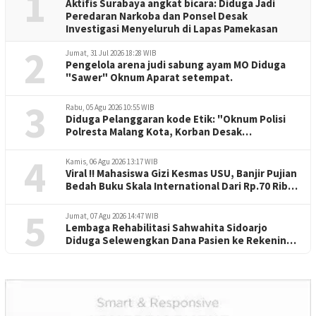
1
Aktifis Surabaya angkat bicara: Diduga Jadi
Peredaran Narkoba dan Ponsel Desak
Investigasi Menyeluruh di Lapas Pamekasan
2
Jumat, 31 Jul 2026 18:28 WIB
Pengelola arena judi sabung ayam MO Diduga
"Sawer" Oknum Aparat setempat.
3
Rabu, 05 Agu 2026 10:55 WIB
Diduga Pelanggaran kode Etik: "Oknum Polisi
Polresta Malang Kota, Korban Desak
Penuntasan Kode Etik"
4
Kamis, 06 Agu 2026 13:17 WIB
Viral !! Mahasiswa Gizi Kesmas USU, Banjir Pujian
Bedah Buku Skala International Dari Rp.70 Ribu
Refeensi Akademik Dunia
5
Jumat, 07 Agu 2026 14:47 WIB
Lembaga Rehabilitasi Sahwahita Sidoarjo
Diduga Selewengkan Dana Pasien ke Rekening
Perorangan