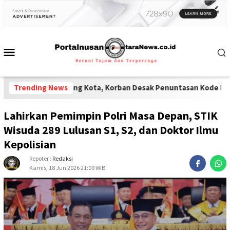
ta Malang Kota, Korban Desak Penuntasan Kode Etik"
Trending News
-
Lembaga Re
Lahirkan Pemimpin Polri Masa Depan, STIK
Wisuda 289 Lulusan S1, S2, dan Doktor Ilmu
Kepolisian
Repoter :
Redaksi
Kamis, 18 Jun 2026 21:09 WIB