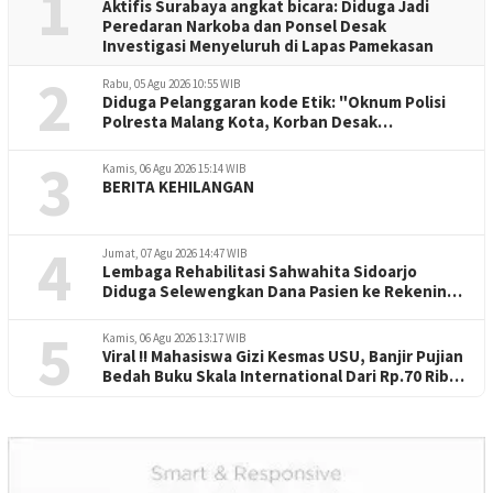
1
Aktifis Surabaya angkat bicara: Diduga Jadi
Peredaran Narkoba dan Ponsel Desak
Investigasi Menyeluruh di Lapas Pamekasan
2
Rabu, 05 Agu 2026 10:55 WIB
Diduga Pelanggaran kode Etik: "Oknum Polisi
Polresta Malang Kota, Korban Desak
Penuntasan Kode Etik"
3
Kamis, 06 Agu 2026 15:14 WIB
BERITA KEHILANGAN
4
Jumat, 07 Agu 2026 14:47 WIB
Lembaga Rehabilitasi Sahwahita Sidoarjo
Diduga Selewengkan Dana Pasien ke Rekening
Perorangan
5
Kamis, 06 Agu 2026 13:17 WIB
Viral !! Mahasiswa Gizi Kesmas USU, Banjir Pujian
Bedah Buku Skala International Dari Rp.70 Ribu
Refeensi Akademik Dunia