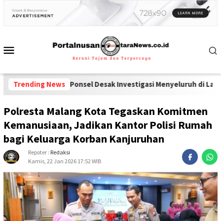
 dan Ponsel Desak Investigasi Menyeluruh di Lapas Pamekasan
Trending News
-
P
Polresta Malang Kota Tegaskan Komitmen
Kemanusiaan, Jadikan Kantor Polisi Rumah
bagi Keluarga Korban Kanjuruhan
Repoter :
Redaksi
Kamis, 22 Jan 2026 17:52 WIB