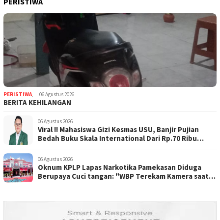
PERISTIWA
PERISTIWA
,
06 Agustus 2026
BERITA KEHILANGAN
06 Agustus 2026
Viral !! Mahasiswa Gizi Kesmas USU, Banjir Pujian
Bedah Buku Skala International Dari Rp.70 Ribu
Refeensi Akademik Dunia
06 Agustus 2026
Oknum KPLP Lapas Narkotika Pamekasan Diduga
Berupaya Cuci tangan: "WBP Terekam Kamera saat
Beraksi Tipu tipu via Hp"