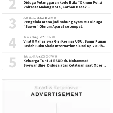
2
Diduga Pelanggaran kode Etik: "Oknum Polisi
Polresta Malang Kota, Korban Desak
Penuntasan Kode Etik"
3
Jumat, 31 Jul 2026 18:28 WIB
Pengelola arena judi sabung ayam MO Diduga
"Sawer" Oknum Aparat setempat.
4
Kamis, 06 Agu 2026 13:17 WIB
Viral !! Mahasiswa Gizi Kesmas USU, Banjir Pujian
Bedah Buku Skala International Dari Rp.70 Ribu
Refeensi Akademik Dunia
5
Selasa, 04 Agu 2026 20:37 WIB
Keluarga Tuntut RSUD dr. Mohammad
Soewandhie: Diduga atas Kelalaian saat Operasi
Jantung Pasien Meninggal di Ruang ICU