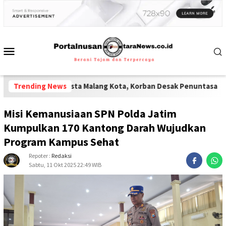
 Polresta Malang Kota, Korban Desak Penuntasan Kode Etik"
Trending News
-
Le
Misi Kemanusiaan SPN Polda Jatim
Kumpulkan 170 Kantong Darah Wujudkan
Program Kampus Sehat
Repoter :
Redaksi
Sabtu, 11 Okt 2025 22:49 WIB