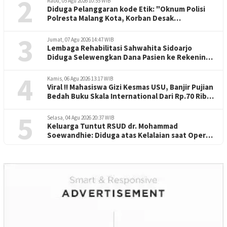
2
Rabu, 05 Agu 2026 10:55 WIB
Diduga Pelanggaran kode Etik: "Oknum Polisi
Polresta Malang Kota, Korban Desak
Penuntasan Kode Etik"
3
Jumat, 07 Agu 2026 14:47 WIB
Lembaga Rehabilitasi Sahwahita Sidoarjo
Diduga Selewengkan Dana Pasien ke Rekening
Perorangan
4
Kamis, 06 Agu 2026 13:17 WIB
Viral !! Mahasiswa Gizi Kesmas USU, Banjir Pujian
Bedah Buku Skala International Dari Rp.70 Ribu
Refeensi Akademik Dunia
5
Selasa, 04 Agu 2026 20:37 WIB
Keluarga Tuntut RSUD dr. Mohammad
Soewandhie: Diduga atas Kelalaian saat Operasi
Jantung Pasien Meninggal di Ruang ICU