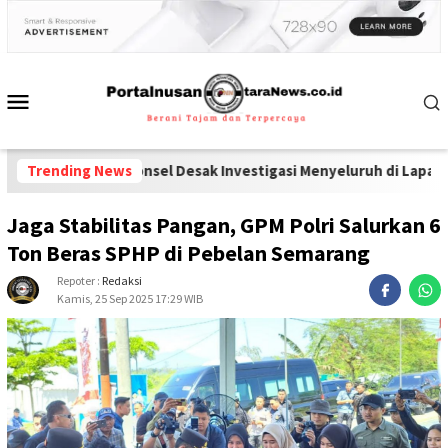
an Ponsel Desak Investigasi Menyeluruh di Lapas Pamekasan
Trending News
-
Didu
Jaga Stabilitas Pangan, GPM Polri Salurkan 6
Ton Beras SPHP di Pebelan Semarang
Repoter :
Redaksi
Kamis, 25 Sep 2025 17:29 WIB