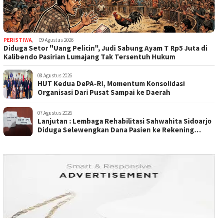
PERISTIWA
,
09 Agustus 2026
Diduga Setor "Uang Pelicin", Judi Sabung Ayam T Rp5 Juta di
Kalibendo Pasirian Lumajang Tak Tersentuh Hukum
08 Agustus 2026
HUT Kedua DePA-RI, Momentum Konsolidasi
Organisasi Dari Pusat Sampai ke Daerah
07 Agustus 2026
Lanjutan : Lembaga Rehabilitasi Sahwahita Sidoarjo
Diduga Selewengkan Dana Pasien ke Rekening
Perorangan