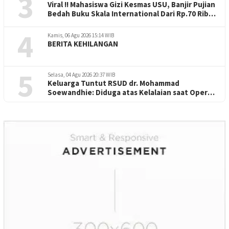
3
Viral !! Mahasiswa Gizi Kesmas USU, Banjir Pujian
Bedah Buku Skala International Dari Rp.70 Ribu
Refeensi Akademik Dunia
4
Kamis, 06 Agu 2026 15:14 WIB
BERITA KEHILANGAN
5
Selasa, 04 Agu 2026 20:37 WIB
Keluarga Tuntut RSUD dr. Mohammad
Soewandhie: Diduga atas Kelalaian saat Operasi
Jantung Pasien Meninggal di Ruang ICU