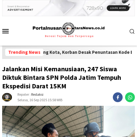
ta Malang Kota, Korban Desak Penuntasan Kode Etik"
Trending News
-
Lembaga R
Jalankan Misi Kemanusiaan, 247 Siswa
Diktuk Bintara SPN Polda Jatim Tempuh
Ekspedisi Darat 15KM
Repoter :
Redaksi
Selasa, 16 Sep 2025 15:58 WIB