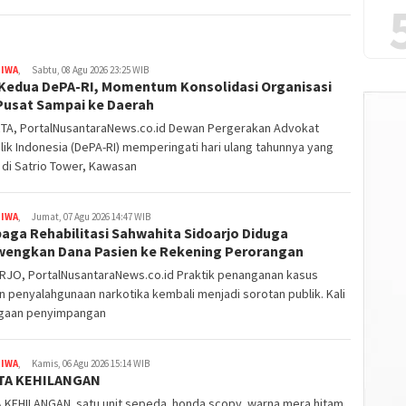
TIWA
,
Sabtu, 08 Agu 2026 23:25 WIB
Kedua DePA-RI, Momentum Konsolidasi Organisasi
 Pusat Sampai ke Daerah
TA, PortalNusantaraNews.co.id Dewan Pergerakan Advokat
ik Indonesia (DePA-RI) memperingati hari ulang tahunnya yang
di Satrio Tower, Kawasan
TIWA
,
Jumat, 07 Agu 2026 14:47 WIB
aga Rehabilitasi Sahwahita Sidoarjo Diduga
wengkan Dana Pasien ke Rekening Perorangan
RJO, PortalNusantaraNews.co.id Praktik penanganan kasus
 penyalahgunaan narkotika kembali menjadi sorotan publik. Kali
dugaan penyimpangan
TIWA
,
Kamis, 06 Agu 2026 15:14 WIB
TA KEHILANGAN
A KEHILANGAN satu unit sepeda honda scopy warna mera hitam