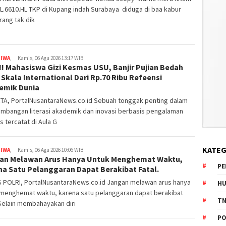
L.6610.HL TKP di Kupang indah Surabaya diduga di baa kabur
rang tak dik
TIWA
,
Kamis, 06 Agu 2026 13:17 WIB
 !! Mahasiswa Gizi Kesmas USU, Banjir Pujian Bedah
Skala International Dari Rp.70 Ribu Refeensi
emik Dunia
TA, PortalNusantaraNews.co.id Sebuah tonggak penting dalam
mbangan literasi akademik dan inovasi berbasis pengalaman
s tercatat di Aula G
KATEG
TIWA
,
Kamis, 06 Agu 2026 10:06 WIB
an Melawan Arus Hanya Untuk Menghemat Waktu,
PE
na Satu Pelanggaran Dapat Berakibat Fatal.
 POLRI, PortalNusantaraNews.co.id Jangan melawan arus hanya
HU
 menghemat waktu, karena satu pelanggaran dapat berakibat
TN
 Selain membahayakan diri
PO