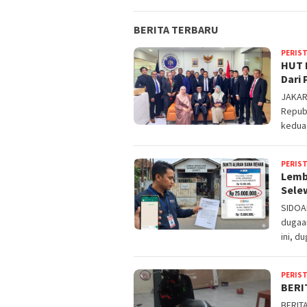
BERITA TERBARU
PERIS
HUT 
Dari
JAKAR
Republ
kedua 
PERIS
Lemb
Sele
SIDOA
dugaan
ini, 
PERIS
BERI
BERIT