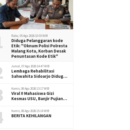
1
Rabu, 05 Agu 2026 10:55 WIB
Diduga Pelanggaran kode
Etik: "Oknum Polisi Polresta
Malang Kota, Korban Desak
Penuntasan Kode Etik"
2
Jumat, 07 Agu 2026 14:47 WIB
Lembaga Rehabilitasi
Sahwahita Sidoarjo Diduga
Selewengkan Dana Pasien
3
ke Rekening Perorangan
Kamis, 06 Agu 2026 13:17 WIB
Viral !! Mahasiswa Gizi
Kesmas USU, Banjir Pujian
Bedah Buku Skala
4
International Dari Rp.70
Kamis, 06 Agu 2026 15:14 WIB
Ribu Refeensi Akademik
BERITA KEHILANGAN
Dunia