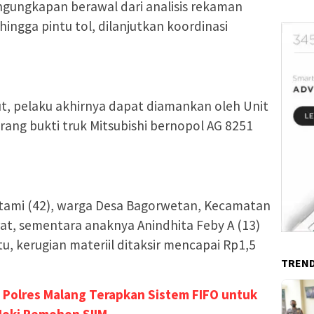
ngungkapan berawal dari analisis rekaman
 hingga pintu tol, dilanjutkan koordinasi
t, pelaku akhirnya dapat diamankan oleh Unit
ang bukti truk Mitsubishi bernopol AG 8251
i Utami (42), warga Desa Bagorwetan, Kecamatan
t, sementara anaknya Anindhita Feby A (13)
tu, kerugian materiil ditaksir mencapai Rp1,5
TREND
Polres Malang Terapkan Sistem FIFO untuk
Joki Pemohon SIIM