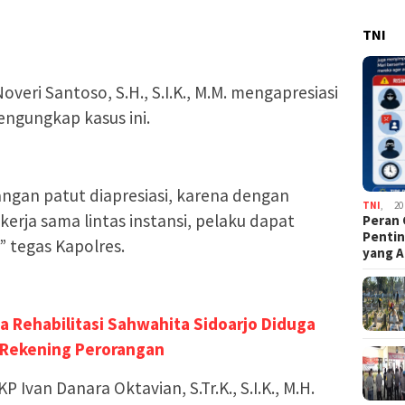
TNI
veri Santoso, S.H., S.I.K., M.M. mengapresiasi
ngungkap kasus ini.
ngan patut diapresiasi, karena dengan
TNI
,
20
erja sama lintas instansi, pelaku dapat
Peran 
Pentin
” tegas Kapolres.
yang A
a Rehabilitasi Sahwahita Sidoarjo Diduga
 Rekening Perorangan
 Ivan Danara Oktavian, S.Tr.K., S.I.K., M.H.