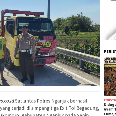
PERIS
s.co.id
Satlantas Polres Nganjuk berhasil
PERISTI
Diduga
ang terjadi di simpang tiga Exit Tol Begadung,
Ayam T
Lumaj
ukomoro, Kabupaten Nganjuk pada Senin