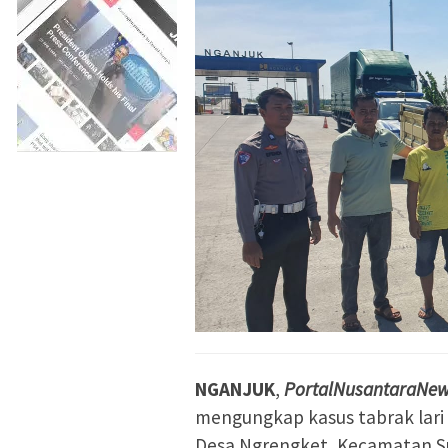
NGANJUK
,
PortalNusantaraNew
mengungkap kasus tabrak lari y
Desa Ngrengket, Kecamatan S