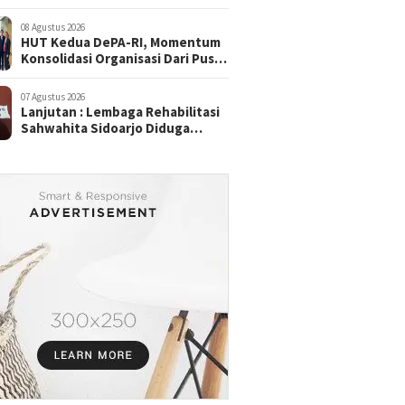
08 Agustus 2026
HUT Kedua DePA-RI, Momentum
Konsolidasi Organisasi Dari Pusat
Sampai ke Daerah
07 Agustus 2026
Lanjutan : Lembaga Rehabilitasi
Sahwahita Sidoarjo Diduga
Selewengkan Dana Pasien ke
Rekening Perorangan