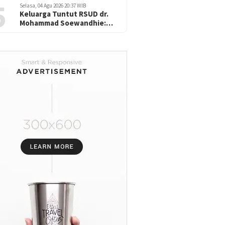
5
Selasa, 04 Agu 2026 20:37 WIB
Keluarga Tuntut RSUD dr.
Mohammad Soewandhie:
Diduga atas Kelalaian saat
Operasi Jantung Pasien
Meninggal di Ruang ICU