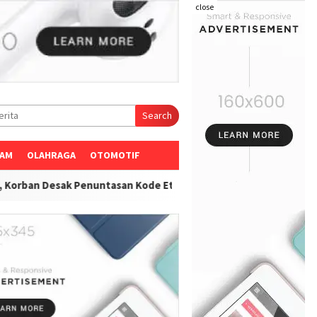
close
Search
AM
OLAHRAGA
OTOMOTIF
untasan Kode Etik"
-
Lembaga Rehabilitasi Sahwahita Sidoarjo D