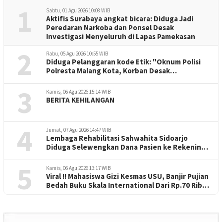
1
Sabtu, 01 Agu 2026 10:08 WIB
Aktifis Surabaya angkat bicara: Diduga Jadi
Peredaran Narkoba dan Ponsel Desak
Investigasi Menyeluruh di Lapas Pamekasan
2
Rabu, 05 Agu 2026 10:55 WIB
Diduga Pelanggaran kode Etik: "Oknum Polisi
Polresta Malang Kota, Korban Desak
Penuntasan Kode Etik"
3
Kamis, 06 Agu 2026 15:14 WIB
BERITA KEHILANGAN
4
Jumat, 07 Agu 2026 14:47 WIB
Lembaga Rehabilitasi Sahwahita Sidoarjo
Diduga Selewengkan Dana Pasien ke Rekening
Perorangan
5
Kamis, 06 Agu 2026 13:17 WIB
Viral !! Mahasiswa Gizi Kesmas USU, Banjir Pujian
Bedah Buku Skala International Dari Rp.70 Ribu
Refeensi Akademik Dunia