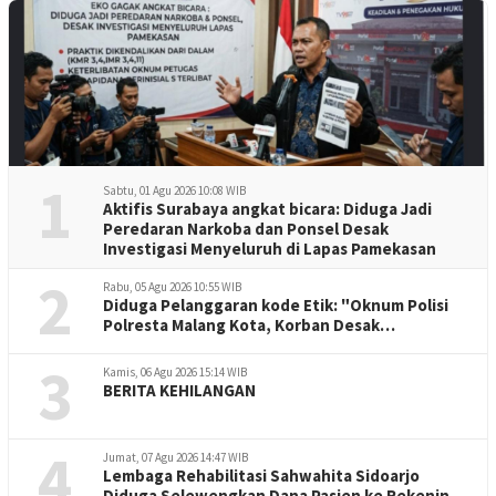
1
Sabtu, 01 Agu 2026 10:08 WIB
Aktifis Surabaya angkat bicara: Diduga Jadi
Peredaran Narkoba dan Ponsel Desak
Investigasi Menyeluruh di Lapas Pamekasan
2
Rabu, 05 Agu 2026 10:55 WIB
Diduga Pelanggaran kode Etik: "Oknum Polisi
Polresta Malang Kota, Korban Desak
Penuntasan Kode Etik"
3
Kamis, 06 Agu 2026 15:14 WIB
BERITA KEHILANGAN
4
Jumat, 07 Agu 2026 14:47 WIB
Lembaga Rehabilitasi Sahwahita Sidoarjo
Diduga Selewengkan Dana Pasien ke Rekening