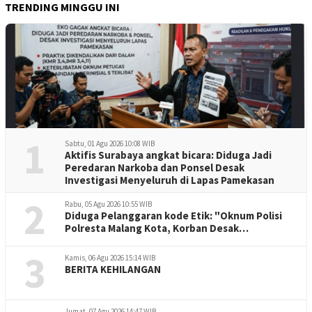
TRENDING MINGGU INI
1
Sabtu, 01 Agu 2026 10:08 WIB
Aktifis Surabaya angkat bicara: Diduga Jadi
Peredaran Narkoba dan Ponsel Desak
Investigasi Menyeluruh di Lapas Pamekasan
2
Rabu, 05 Agu 2026 10:55 WIB
Diduga Pelanggaran kode Etik: "Oknum Polisi
Polresta Malang Kota, Korban Desak
Penuntasan Kode Etik"
3
Kamis, 06 Agu 2026 15:14 WIB
BERITA KEHILANGAN
Jumat, 07 Agu 2026 14:47 WIB