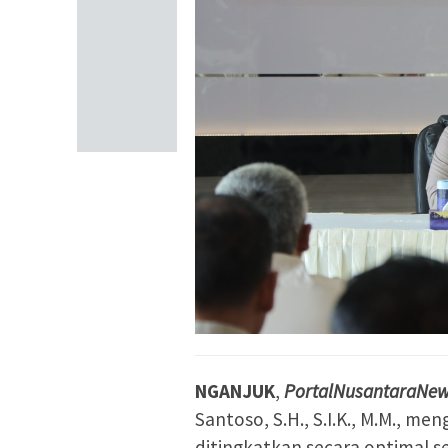
NGANJUK
,
PortalNusantaraNew
Santoso, S.H., S.I.K., M.M., men
ditingkatkan secara optimal s