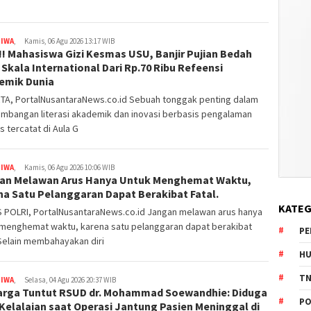
TIWA
,
Kamis, 06 Agu 2026 13:17 WIB
 !! Mahasiswa Gizi Kesmas USU, Banjir Pujian Bedah
Skala International Dari Rp.70 Ribu Refeensi
emik Dunia
TA, PortalNusantaraNews.co.id Sebuah tonggak penting dalam
mbangan literasi akademik dan inovasi berbasis pengalaman
s tercatat di Aula G
TIWA
,
Kamis, 06 Agu 2026 10:06 WIB
an Melawan Arus Hanya Untuk Menghemat Waktu,
na Satu Pelanggaran Dapat Berakibat Fatal.
KATEG
 POLRI, PortalNusantaraNews.co.id Jangan melawan arus hanya
 menghemat waktu, karena satu pelanggaran dapat berakibat
PE
 Selain membahayakan diri
HU
TN
TIWA
,
Selasa, 04 Agu 2026 20:37 WIB
arga Tuntut RSUD dr. Mohammad Soewandhie: Diduga
PO
Kelalaian saat Operasi Jantung Pasien Meninggal di