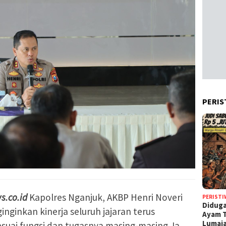
PERIS
s.co.id
Kapolres Nganjuk, AKBP Henri Noveri
PERISTI
Diduga
ginginkan kinerja seluruh jajaran terus
Ayam T
Lumaj
esuai fungsi dan tugasnya masing-masing. Ia