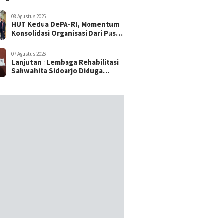
08 Agustus 2026
HUT Kedua DePA-RI, Momentum
Konsolidasi Organisasi Dari Pusat
Sampai ke Daerah
07 Agustus 2026
Lanjutan : Lembaga Rehabilitasi
Sahwahita Sidoarjo Diduga
Selewengkan Dana Pasien ke
Rekening Perorangan