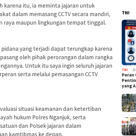
 karena itu, ia meminta jajaran untuk
TNI
rakat dalam memasang CCTV secara mandiri,
lan raya maupun lingkungan tempat tinggal.
 pidana yang terjadi dapat terungkap karena
ipasang oleh pihak perorangan dalam rangka
annya. Untuk itu saya ingin seluruh jajaran
TNI
,
20
rperan serta melalui pemasangan CCTV
Peran 
Pentin
yang A
evaluasi situasi keamanan dan ketertiban
layah hukum Polres Nganjuk, serta
satuan dan Polsek jajaran dalam
uan kamtibmas ke depan.