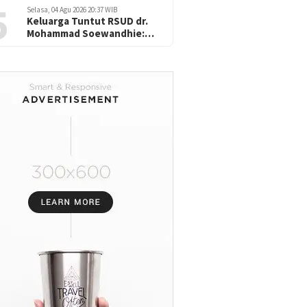
5
Selasa, 04 Agu 2026 20:37 WIB
Keluarga Tuntut RSUD dr.
Mohammad Soewandhie:
Diduga atas Kelalaian saat
Operasi Jantung Pasien
Meninggal di Ruang ICU