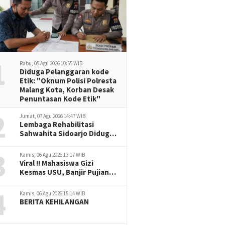
1
Rabu, 05 Agu 2026 10:55 WIB
Diduga Pelanggaran kode
Etik: "Oknum Polisi Polresta
Malang Kota, Korban Desak
Penuntasan Kode Etik"
2
Jumat, 07 Agu 2026 14:47 WIB
Lembaga Rehabilitasi
Sahwahita Sidoarjo Diduga
Selewengkan Dana Pasien
3
ke Rekening Perorangan
Kamis, 06 Agu 2026 13:17 WIB
Viral !! Mahasiswa Gizi
Kesmas USU, Banjir Pujian
Bedah Buku Skala
4
International Dari Rp.70
Kamis, 06 Agu 2026 15:14 WIB
Ribu Refeensi Akademik
BERITA KEHILANGAN
Dunia