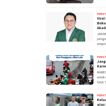
PERIS
Viral
Buku 
Akad
JAKAR
penge
empiri
PERIS
Jang
Kare
MABES
untuk
fatal.
PERIS
Kelu
atas 