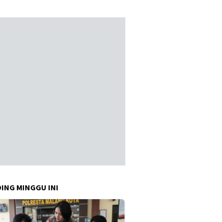
1447 H / 2026 M, Aman, Tertib,
dan Kondusif"
ING MINGGU INI