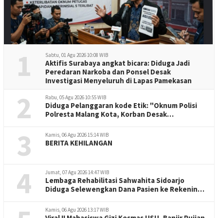
1
Sabtu, 01 Agu 2026 10:08 WIB
Aktifis Surabaya angkat bicara: Diduga Jadi
Peredaran Narkoba dan Ponsel Desak
Investigasi Menyeluruh di Lapas Pamekasan
2
Rabu, 05 Agu 2026 10:55 WIB
Diduga Pelanggaran kode Etik: "Oknum Polisi
Polresta Malang Kota, Korban Desak
Penuntasan Kode Etik"
3
Kamis, 06 Agu 2026 15:14 WIB
BERITA KEHILANGAN
4
Jumat, 07 Agu 2026 14:47 WIB
Lembaga Rehabilitasi Sahwahita Sidoarjo
Diduga Selewengkan Dana Pasien ke Rekening
Perorangan
Kamis, 06 Agu 2026 13:17 WIB
Viral !! Mahasiswa Gizi Kesmas USU, Banjir Pujian