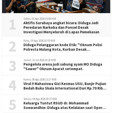
1
Sabtu, 01 Agu 2026 10:08 WIB
Aktifis Surabaya angkat bicara: Diduga Jadi
Peredaran Narkoba dan Ponsel Desak
Investigasi Menyeluruh di Lapas Pamekasan
2
Rabu, 05 Agu 2026 10:55 WIB
Diduga Pelanggaran kode Etik: "Oknum Polisi
Polresta Malang Kota, Korban Desak
Penuntasan Kode Etik"
3
Jumat, 31 Jul 2026 18:28 WIB
Pengelola arena judi sabung ayam MO Diduga
"Sawer" Oknum Aparat setempat.
4
Kamis, 06 Agu 2026 13:17 WIB
Viral !! Mahasiswa Gizi Kesmas USU, Banjir Pujian
Bedah Buku Skala International Dari Rp.70 Ribu
Refeensi Akademik Dunia
5
Selasa, 04 Agu 2026 20:37 WIB
Keluarga Tuntut RSUD dr. Mohammad
Soewandhie: Diduga atas Kelalaian saat Operasi
Jantung Pasien Meninggal di Ruang ICU