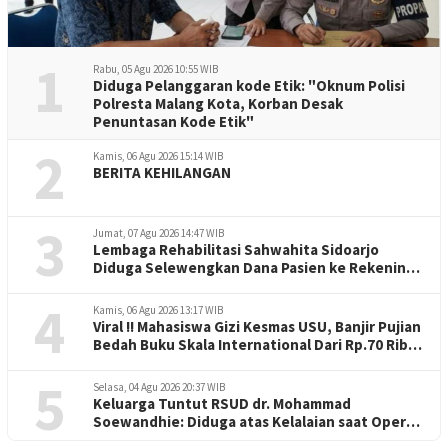
1
Rabu, 05 Agu 2026 10:55 WIB
Diduga Pelanggaran kode Etik: "Oknum Polisi
Polresta Malang Kota, Korban Desak
Penuntasan Kode Etik"
2
Kamis, 06 Agu 2026 15:14 WIB
BERITA KEHILANGAN
3
Jumat, 07 Agu 2026 14:47 WIB
Lembaga Rehabilitasi Sahwahita Sidoarjo
Diduga Selewengkan Dana Pasien ke Rekening
Perorangan
4
Kamis, 06 Agu 2026 13:17 WIB
Viral !! Mahasiswa Gizi Kesmas USU, Banjir Pujian
Bedah Buku Skala International Dari Rp.70 Ribu
Refeensi Akademik Dunia
5
Selasa, 04 Agu 2026 20:37 WIB
Keluarga Tuntut RSUD dr. Mohammad
Soewandhie: Diduga atas Kelalaian saat Operasi
Jantung Pasien Meninggal di Ruang ICU