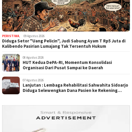
PERISTIWA
,
09 Agustus 2026
Diduga Setor "Uang Pelicin", Judi Sabung Ayam T Rp5 Juta di
Kalibendo Pasirian Lumajang Tak Tersentuh Hukum
08 Agustus 2026
HUT Kedua DePA-RI, Momentum Konsolidasi
Organisasi Dari Pusat Sampai ke Daerah
07 Agustus 2026
Lanjutan : Lembaga Rehabilitasi Sahwahita Sidoarjo
Diduga Selewengkan Dana Pasien ke Rekening
Perorangan