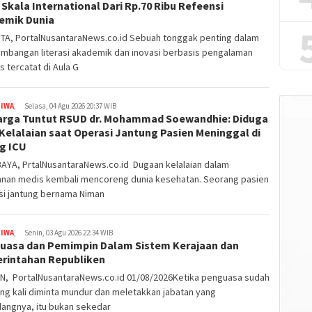
Skala International Dari Rp.70 Ribu Refeensi
emik Dunia
TA, PortalNusantaraNews.co.id Sebuah tonggak penting dalam
mbangan literasi akademik dan inovasi berbasis pengalaman
s tercatat di Aula G
TIWA
,
Selasa, 04 Agu 2026 20:37 WIB
arga Tuntut RSUD dr. Mohammad Soewandhie: Diduga
Kelalaian saat Operasi Jantung Pasien Meninggal di
g ICU
AYA, PrtalNusantaraNews.co.id Dugaan kelalaian dalam
anan medis kembali mencoreng dunia kesehatan. Seorang pasien
si jantung bernama Niman
TIWA
,
Senin, 03 Agu 2026 22:34 WIB
uasa dan Pemimpin Dalam Sistem Kerajaan dan
rintahan Republiken
N, PortalNusantaraNews.co.id 01/08/2026Ketika penguasa sudah
ng kali diminta mundur dan meletakkan jabatan yang
dangnya, itu bukan sekedar