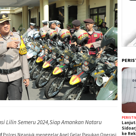
PERIS
PERISTI
si Lilin Semeru
2024,
Siap
Amankan Nataru
Lanjut
Sidoar
ke Rek
d
Polres Nganjuk menggelar Apel Gelar Pasukan Operasi