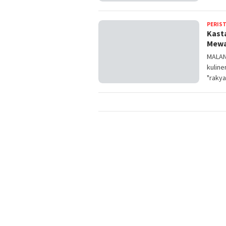
PERIS
Kasta
Mewa
MALAN
kuline
"rakya