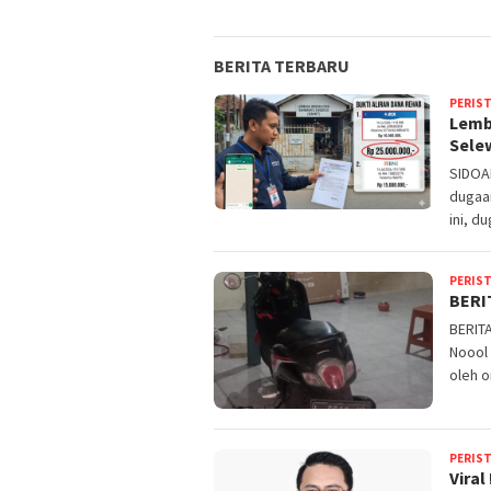
BERITA TERBARU
PERIS
Lemb
Sele
SIDOA
dugaan
ini, 
PERIS
BERI
BERIT
Noool 
oleh o
PERIS
Viral