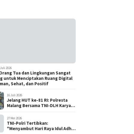
 Juli 2026
Orang Tua dan Lingkungan Sangat
g untuk Menciptakan Ruang Digital
man, Sehat, dan Positif
16 Juli 2026
Jelang HUT ke-81 RI: Polresta
Malang Bersama TNI-DLH Karya
Bhakti di TMP Suropati, Wujud
Penghormatan Kepada Pahlawan
27 Mei 2026
TNI-Polri Tertibkan:
"Menyambut Hari Raya Idul Adha
1447 H / 2026 M, Aman, Tertib,