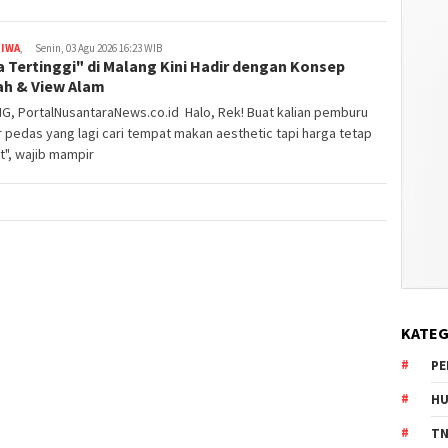
TIWA
,
Senin, 03 Agu 2026 16:23 WIB
 Tertinggi" di Malang Kini Hadir dengan Konsep
h & View Alam
G, PortalNusantaraNews.co.id Halo, Rek! Buat kalian pemburu
r pedas yang lagi cari tempat makan aesthetic tapi harga tetap
t", wajib mampir
KATEG
PE
HU
TN