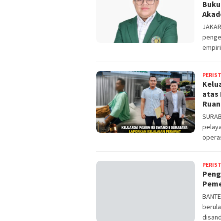
Buku 
Akad
JAKAR
penge
empiri
PERIS
Kelu
atas 
Ruan
SURAB
pelay
opera
PERIS
Peng
Peme
BANTE
berula
disan