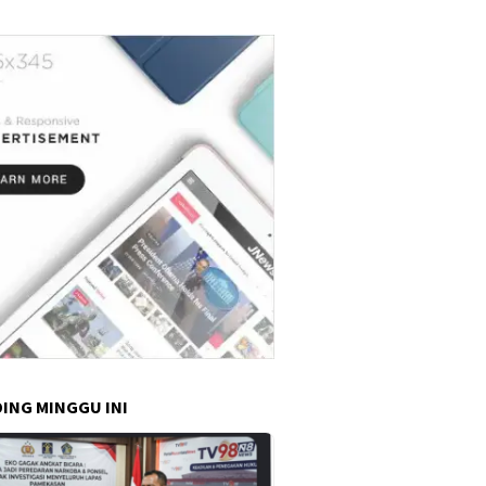
dan Kondusif"
ING MINGGU INI