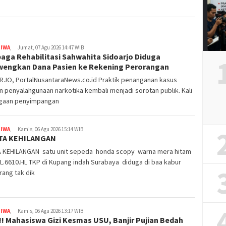
TIWA
,
Jumat, 07 Agu 2026 14:47 WIB
aga Rehabilitasi Sahwahita Sidoarjo Diduga
wengkan Dana Pasien ke Rekening Perorangan
RJO, PortalNusantaraNews.co.id Praktik penanganan kasus
 penyalahgunaan narkotika kembali menjadi sorotan publik. Kali
dugaan penyimpangan
TIWA
,
Kamis, 06 Agu 2026 15:14 WIB
TA KEHILANGAN
A KEHILANGAN satu unit sepeda honda scopy warna mera hitam
L.6610.HL TKP di Kupang indah Surabaya diduga di baa kabur
rang tak dik
TIWA
,
Kamis, 06 Agu 2026 13:17 WIB
 !! Mahasiswa Gizi Kesmas USU, Banjir Pujian Bedah