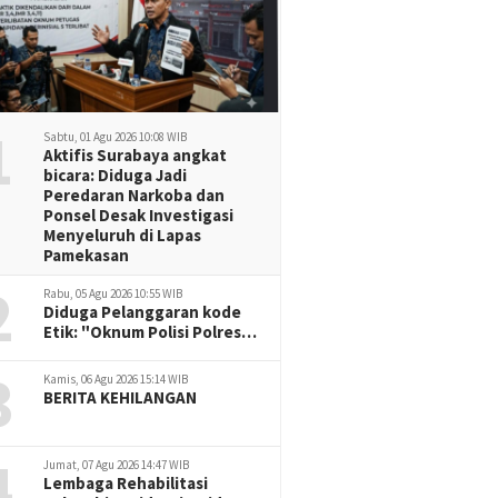
1
Sabtu, 01 Agu 2026 10:08 WIB
Aktifis Surabaya angkat
bicara: Diduga Jadi
Peredaran Narkoba dan
Ponsel Desak Investigasi
Menyeluruh di Lapas
Pamekasan
2
Rabu, 05 Agu 2026 10:55 WIB
Diduga Pelanggaran kode
Etik: "Oknum Polisi Polresta
Malang Kota, Korban Desak
3
Penuntasan Kode Etik"
Kamis, 06 Agu 2026 15:14 WIB
BERITA KEHILANGAN
4
Jumat, 07 Agu 2026 14:47 WIB
Lembaga Rehabilitasi