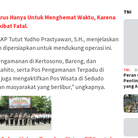
TNI
rus Hanya Untuk Menghemat Waktu, Karena
ibat Fatal.
AKP Tutut Yudho Prastyawan, S.H., menjelaskan
lah dipersiapkan untuk mendukung operasi ini.
engamanan di Kertosono, Barong, dan
jahito, serta Pos Pengamanan Terpadu di
TNI
,
20
Peran 
i juga mengaktifkan Pos Wisata di Sedudo
Pentin
yang A
 masyarakat yang berlibur," ungkapnya.