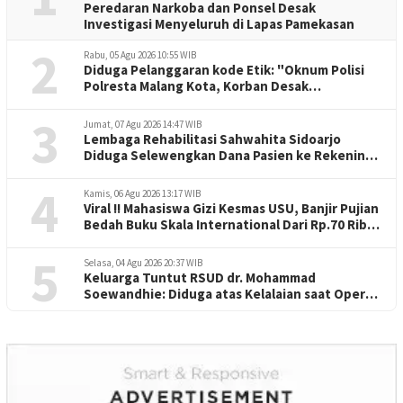
Peredaran Narkoba dan Ponsel Desak
Investigasi Menyeluruh di Lapas Pamekasan
2
Rabu, 05 Agu 2026 10:55 WIB
Diduga Pelanggaran kode Etik: "Oknum Polisi
Polresta Malang Kota, Korban Desak
Penuntasan Kode Etik"
3
Jumat, 07 Agu 2026 14:47 WIB
Lembaga Rehabilitasi Sahwahita Sidoarjo
Diduga Selewengkan Dana Pasien ke Rekening
Perorangan
4
Kamis, 06 Agu 2026 13:17 WIB
Viral !! Mahasiswa Gizi Kesmas USU, Banjir Pujian
Bedah Buku Skala International Dari Rp.70 Ribu
Refeensi Akademik Dunia
5
Selasa, 04 Agu 2026 20:37 WIB
Keluarga Tuntut RSUD dr. Mohammad
Soewandhie: Diduga atas Kelalaian saat Operasi
Jantung Pasien Meninggal di Ruang ICU