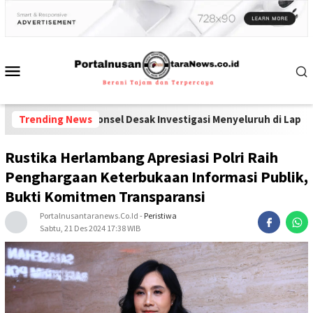
 dan Ponsel Desak Investigasi Menyeluruh di Lapas Pamekasan
Trending News
-
Di
Rustika Herlambang Apresiasi Polri Raih
Penghargaan Keterbukaan Informasi Publik,
Bukti Komitmen Transparansi
Portalnusantaranews.co.id
-
Peristiwa
Sabtu, 21 Des 2024 17:38 WIB