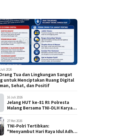
 Juli 2026
Orang Tua dan Lingkungan Sangat
g untuk Menciptakan Ruang Digital
man, Sehat, dan Positif
16 Juli 2026
Jelang HUT ke-81 RI: Polresta
Malang Bersama TNI-DLH Karya
Bhakti di TMP Suropati, Wujud
Penghormatan Kepada Pahlawan
27 Mei 2026
TNI-Polri Tertibkan:
"Menyambut Hari Raya Idul Adha
1447 H / 2026 M, Aman, Tertib,