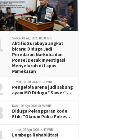
1
Sabtu, 01 Agu 2026 10:08 WIB
Aktifis Surabaya angkat
bicara: Diduga Jadi
Peredaran Narkoba dan
Ponsel Desak Investigasi
Menyeluruh di Lapas
Pamekasan
2
Jumat, 31 Jul 2026 18:28 WIB
Pengelola arena judi sabung
ayam MO Diduga "Sawer"
Oknum Aparat setempat.
3
Rabu, 05 Agu 2026 10:55 WIB
Diduga Pelanggaran kode
Etik: "Oknum Polisi Polresta
Malang Kota, Korban Desak
4
Penuntasan Kode Etik"
Jumat, 07 Agu 2026 14:47 WIB
Lembaga Rehabilitasi