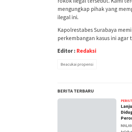
rokok ilegal tersebut. Kami t
mengungkap pihak yang memp
ilegal ini.
Kapolrestabes Surabaya memi
perkembangan kasus ini agar 
Editor :
Redaksi
Beacukai propensi
BERITA TERBARU
PERIS
Lanju
Didu
Pero
MALAN
telah 