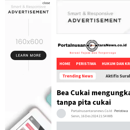
close
HOME
PERISTIWA
HUKUM DAN KR
Trending News
Aktifis Surabaya angkat bicara:
Bea Cukai mengungkap
tanpa pita cukai
Portalnusantaranews.co.id
-
Peristiwa
Senin, 16 Des 2024 21:54 WIB