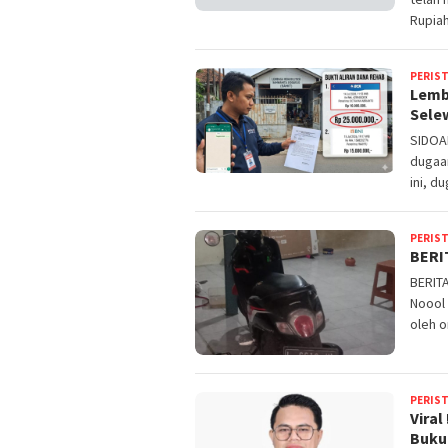
Rupia
PERIS
Lemb
Sele
SIDOA
dugaan
ini, 
PERIS
BERI
BERIT
Noool 
oleh o
PERIS
Viral
Buku 