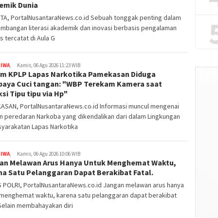
emik Dunia
TA, PortalNusantaraNews.co.id Sebuah tonggak penting dalam
mbangan literasi akademik dan inovasi berbasis pengalaman
s tercatat di Aula G
TIWA
,
Kamis, 06 Agu 2026 11:23 WIB
m KPLP Lapas Narkotika Pamekasan Diduga
paya Cuci tangan: "WBP Terekam Kamera saat
si Tipu tipu via Hp"
ASAN, PortalNusantaraNews.co.id Informasi muncul mengenai
n peredaran Narkoba yang dikendalikan dari dalam Lingkungan
yarakatan Lapas Narkotika
TIWA
,
Kamis, 06 Agu 2026 10:06 WIB
an Melawan Arus Hanya Untuk Menghemat Waktu,
na Satu Pelanggaran Dapat Berakibat Fatal.
 POLRI, PortalNusantaraNews.co.id Jangan melawan arus hanya
 menghemat waktu, karena satu pelanggaran dapat berakibat
 Selain membahayakan diri