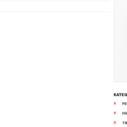
KATEG
PE
HU
TN