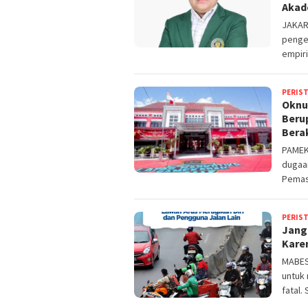
Akad
JAKAR
penge
empiri
PERIS
Oknu
Beru
Berak
PAMEK
dugaa
Pemas
PERIS
Jang
Kare
MABES
untuk
fatal.