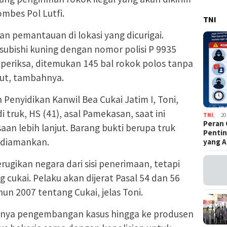
ombes Pol Lutfi.
TNI
n pemantauan di lokasi yang dicurigai.
tsubishi kuning dengan nomor polisi P 9935
iperiksa, ditemukan 145 bal rokok polos tanpa
but, tambahnya.
Penyidikan Kanwil Bea Cukai Jatim I, Toni,
ruk, HS (41), asal Pamekasan, saat ini
TNI
,
20
Peran 
an lebih lanjut. Barang bukti berupa truk
Pentin
 diamankan.
yang A
erugikan negara dari sisi penerimaan, tetapi
cukai. Pelaku akan dijerat Pasal 54 dan 56
 2007 tentang Cukai, jelas Toni.
gnya pengembangan kasus hingga ke produsen