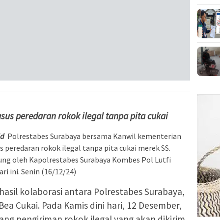
us peredaran rokok ilegal tanpa pita cukai
id
Polrestabes Surabaya bersama Kanwil kementerian
 peredaran rokok ilegal tanpa pita cukai merek SS.
ng oleh Kapolrestabes Surabaya Kombes Pol Lutfi
ri ini. Senin (16/12/24)
asil kolaborasi antara Polrestabes Surabaya,
ea Cukai. Pada Kamis dini hari, 12 Desember,
ng pengiriman rokok ilegal yang akan dikirim