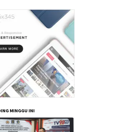
dan Kondusif"
ING MINGGU INI