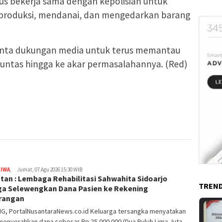
erus bekerja sama dengan kepolisian untuk
roduksi, mendanai, dan mengedarkan barang
nta dukungan media untuk terus memantau
tuntas hingga ke akar permasalahannya. (Red)
TIWA
,
Jumat, 07 Agu 2026 15:30 WIB
tan : Lembaga Rehabilitasi Sahwahita Sidoarjo
TREND
ga Selewengkan Dana Pasien ke Rekening
rangan
G, PortalNusantaraNews.co.id Keluarga tersangka menyatakan
menyerahkan dana sebesar Rp 25.000.000 (Dua Puluh Lima Juta