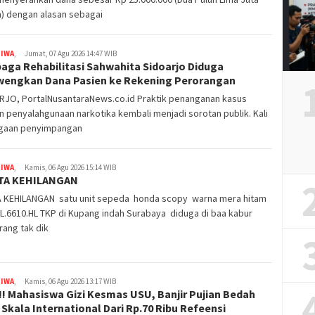
h) dengan alasan sebagai
TIWA
,
Jumat, 07 Agu 2026 14:47 WIB
aga Rehabilitasi Sahwahita Sidoarjo Diduga
wengkan Dana Pasien ke Rekening Perorangan
RJO, PortalNusantaraNews.co.id Praktik penanganan kasus
 penyalahgunaan narkotika kembali menjadi sorotan publik. Kali
dugaan penyimpangan
TIWA
,
Kamis, 06 Agu 2026 15:14 WIB
TA KEHILANGAN
A KEHILANGAN satu unit sepeda honda scopy warna mera hitam
L.6610.HL TKP di Kupang indah Surabaya diduga di baa kabur
rang tak dik
TIWA
,
Kamis, 06 Agu 2026 13:17 WIB
 !! Mahasiswa Gizi Kesmas USU, Banjir Pujian Bedah
Skala International Dari Rp.70 Ribu Refeensi