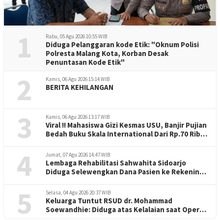
1
Rabu, 05 Agu 2026 10:55 WIB
Diduga Pelanggaran kode Etik: "Oknum Polisi
Polresta Malang Kota, Korban Desak
Penuntasan Kode Etik"
2
Kamis, 06 Agu 2026 15:14 WIB
BERITA KEHILANGAN
3
Kamis, 06 Agu 2026 13:17 WIB
Viral !! Mahasiswa Gizi Kesmas USU, Banjir Pujian
Bedah Buku Skala International Dari Rp.70 Ribu
Refeensi Akademik Dunia
4
Jumat, 07 Agu 2026 14:47 WIB
Lembaga Rehabilitasi Sahwahita Sidoarjo
Diduga Selewengkan Dana Pasien ke Rekening
Perorangan
5
Selasa, 04 Agu 2026 20:37 WIB
Keluarga Tuntut RSUD dr. Mohammad
Soewandhie: Diduga atas Kelalaian saat Operasi
Jantung Pasien Meninggal di Ruang ICU