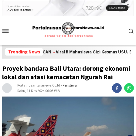
A KEHILANGAN
Trending News
-
Viral !! Mahasiswa Gizi Kesmas USU, Banjir Pujian
Proyek bandara Bali Utara: dorong ekonomi
lokal dan atasi kemacetan Ngurah Rai
Portalnusantaranews.co.id
-
Peristiwa
Rabu, 11 Des 2024 06:03 WIB