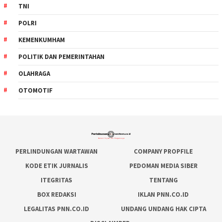
TNI
POLRI
KEMENKUMHAM
POLITIK DAN PEMERINTAHAN
OLAHRAGA
OTOMOTIF
PERLINDUNGAN WARTAWAN
COMPANY PROPFILE
KODE ETIK JURNALIS
PEDOMAN MEDIA SIBER
ITEGRITAS
TENTANG
BOX REDAKSI
IKLAN PNN.CO.ID
LEGALITAS PNN.CO.ID
UNDANG UNDANG HAK CIPTA