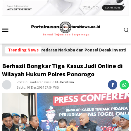
 Jadi Peredaran Narkoba dan Ponsel Desak Investigasi Menyeluru
Trending News
Berhasil Bongkar Tiga Kasus Judi Online di
Wilayah Hukum Polres Ponorogo
Portalnusantaranews.co.id
-
Peristiwa
Sabtu, 07 Des 2024 17:54 WIB