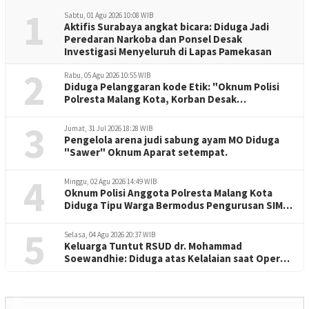
1
Sabtu, 01 Agu 2026 10:08 WIB
Aktifis Surabaya angkat bicara: Diduga Jadi
Peredaran Narkoba dan Ponsel Desak
Investigasi Menyeluruh di Lapas Pamekasan
2
Rabu, 05 Agu 2026 10:55 WIB
Diduga Pelanggaran kode Etik: "Oknum Polisi
Polresta Malang Kota, Korban Desak
Penuntasan Kode Etik"
3
Jumat, 31 Jul 2026 18:28 WIB
Pengelola arena judi sabung ayam MO Diduga
"Sawer" Oknum Aparat setempat.
4
Minggu, 02 Agu 2026 14:49 WIB
Oknum Polisi Anggota Polresta Malang Kota
Diduga Tipu Warga Bermodus Pengurusan SIM
dan Mutasi
5
Selasa, 04 Agu 2026 20:37 WIB
Keluarga Tuntut RSUD dr. Mohammad
Soewandhie: Diduga atas Kelalaian saat Operasi
Jantung Pasien Meninggal di Ruang ICU