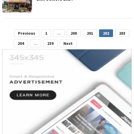
Previous
1
...
200
201
202
203
204
...
239
Next