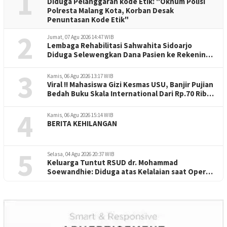
1
Diduga Pelanggaran kode Etik: "Oknum Polisi
Polresta Malang Kota, Korban Desak
Penuntasan Kode Etik"
2
Jumat, 07 Agu 2026 14:47 WIB
Lembaga Rehabilitasi Sahwahita Sidoarjo
Diduga Selewengkan Dana Pasien ke Rekening
Perorangan
3
Kamis, 06 Agu 2026 13:17 WIB
Viral !! Mahasiswa Gizi Kesmas USU, Banjir Pujian
Bedah Buku Skala International Dari Rp.70 Ribu
Refeensi Akademik Dunia
4
Kamis, 06 Agu 2026 15:14 WIB
BERITA KEHILANGAN
5
Selasa, 04 Agu 2026 20:37 WIB
Keluarga Tuntut RSUD dr. Mohammad
Soewandhie: Diduga atas Kelalaian saat Operasi
Jantung Pasien Meninggal di Ruang ICU