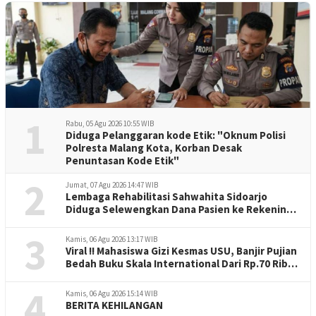
1
Rabu, 05 Agu 2026 10:55 WIB
Diduga Pelanggaran kode Etik: "Oknum Polisi
Polresta Malang Kota, Korban Desak
Penuntasan Kode Etik"
2
Jumat, 07 Agu 2026 14:47 WIB
Lembaga Rehabilitasi Sahwahita Sidoarjo
Diduga Selewengkan Dana Pasien ke Rekening
Perorangan
3
Kamis, 06 Agu 2026 13:17 WIB
Viral !! Mahasiswa Gizi Kesmas USU, Banjir Pujian
Bedah Buku Skala International Dari Rp.70 Ribu
Refeensi Akademik Dunia
4
Kamis, 06 Agu 2026 15:14 WIB
BERITA KEHILANGAN