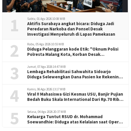
1
Sabtu, 01 Agu 2026 10:08 WIB
Aktifis Surabaya angkat bicara: Diduga Jadi
Peredaran Narkoba dan Ponsel Desak
Investigasi Menyeluruh di Lapas Pamekasan
2
Rabu, 05 Agu 2026 10:55 WIB
Diduga Pelanggaran kode Etik: "Oknum Polisi
Polresta Malang Kota, Korban Desak
Penuntasan Kode Etik"
3
Jumat, 07 Agu 2026 14:47 WIB
Lembaga Rehabilitasi Sahwahita Sidoarjo
Diduga Selewengkan Dana Pasien ke Rekening
Perorangan
4
Kamis, 06 Agu 2026 13:17 WIB
Viral !! Mahasiswa Gizi Kesmas USU, Banjir Pujian
Bedah Buku Skala International Dari Rp.70 Ribu
Refeensi Akademik Dunia
5
Selasa, 04 Agu 2026 20:37 WIB
Keluarga Tuntut RSUD dr. Mohammad
Soewandhie: Diduga atas Kelalaian saat Operasi
Jantung Pasien Meninggal di Ruang ICU