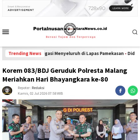
tigasi Menyeluruh di Lapas Pamekasan
Trending News
-
Diduga Pelanggaran kode E
Korem 083/BDJ Geruduk Polresta Malang
Meriahkan Hari Bhayangkara ke-80
Repoter :
Redaksi
Kamis, 02 Jul 2026 07:58 WIB