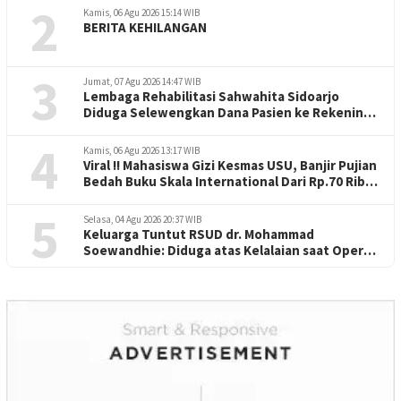
2
Kamis, 06 Agu 2026 15:14 WIB
BERITA KEHILANGAN
3
Jumat, 07 Agu 2026 14:47 WIB
Lembaga Rehabilitasi Sahwahita Sidoarjo
Diduga Selewengkan Dana Pasien ke Rekening
Perorangan
4
Kamis, 06 Agu 2026 13:17 WIB
Viral !! Mahasiswa Gizi Kesmas USU, Banjir Pujian
Bedah Buku Skala International Dari Rp.70 Ribu
Refeensi Akademik Dunia
5
Selasa, 04 Agu 2026 20:37 WIB
Keluarga Tuntut RSUD dr. Mohammad
Soewandhie: Diduga atas Kelalaian saat Operasi
Jantung Pasien Meninggal di Ruang ICU