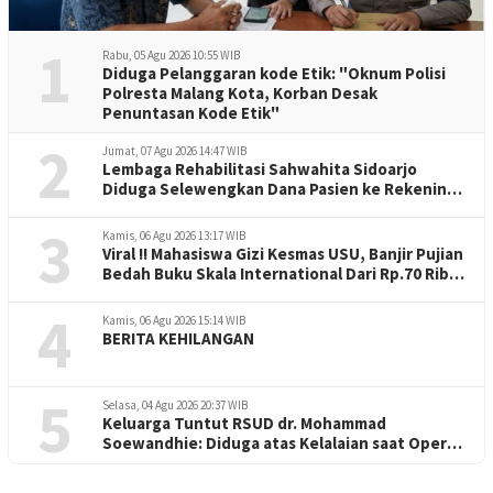
1
Rabu, 05 Agu 2026 10:55 WIB
Diduga Pelanggaran kode Etik: "Oknum Polisi
Polresta Malang Kota, Korban Desak
Penuntasan Kode Etik"
2
Jumat, 07 Agu 2026 14:47 WIB
Lembaga Rehabilitasi Sahwahita Sidoarjo
Diduga Selewengkan Dana Pasien ke Rekening
Perorangan
3
Kamis, 06 Agu 2026 13:17 WIB
Viral !! Mahasiswa Gizi Kesmas USU, Banjir Pujian
Bedah Buku Skala International Dari Rp.70 Ribu
Refeensi Akademik Dunia
4
Kamis, 06 Agu 2026 15:14 WIB
BERITA KEHILANGAN
5
Selasa, 04 Agu 2026 20:37 WIB
Keluarga Tuntut RSUD dr. Mohammad
Soewandhie: Diduga atas Kelalaian saat Operasi
Jantung Pasien Meninggal di Ruang ICU